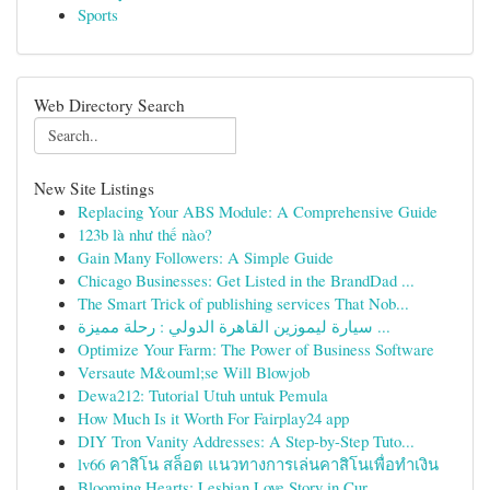
Sports
Web Directory Search
New Site Listings
Replacing Your ABS Module: A Comprehensive Guide
123b là như thế nào?
Gain Many Followers: A Simple Guide
Chicago Businesses: Get Listed in the BrandDad ...
The Smart Trick of publishing services That Nob...
سيارة ليموزين القاهرة الدولي : رحلة مميزة ...
Optimize Your Farm: The Power of Business Software
Versaute M&ouml;se Will Blowjob
Dewa212: Tutorial Utuh untuk Pemula
How Much Is it Worth For Fairplay24 app
DIY Tron Vanity Addresses: A Step-by-Step Tuto...
lv66 คาสิโน สล็อต แนวทางการเล่นคาสิโนเพื่อทำเงิน
Blooming Hearts: Lesbian Love Story in Cur...