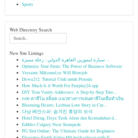
Sports
Web Directory Search
New Site Listings
سيارة ليموزين القاهرة الدولي : رحلة مميزة ...
Optimize Your Farm: The Power of Business Software
Versaute M&ouml;se Will Blowjob
Dewa212: Tutorial Utuh untuk Pemula
How Much Is it Worth For Fairplay24 app
DIY Tron Vanity Addresses: A Step-by-Step Tuto...
lv66 คาสิโน สล็อต แนวทางการเล่นคาสิโนเพื่อทำเงิน
Blooming Hearts: Lesbian Love Story in Cur...
다낭 베안스파: 숨겨진 휴양의 보석
Hotel Dieng: Daya Tarik Alam dan Kemudahan d...
Edibles Calgary Near Stampede
PG Slot Online: The Ultimate Guide for Beginners
Elegantes Erotik Video Mit hei&szlig;er reife F...