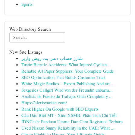
Sports
Web Directory Search
New Site Listings
شارژ حساب دنس بت روش واریز
Tustin Bicycle Accidents: What Injured Cyclists...
Reliable A4 Paper Suppliers: Your Complete Guide
SEO Optimization That Builds Customer Trust
White Magic Studios – Expert Publishing And art...
Sexgeiles Callgirl Wird von der Freundin unbarm...
Análisis de Puesto de Trabajo: Guía Completa y ...
Https://alexisvanize.com/
Rank Higher On Google with SEO Experts
Cầu Đặc Biệt MT · Xiên XSMB: Phân Tích Chi Tiết
IDNCash: Panduan Utama Dan Cara Registrasi Terbaru
Used Nissan Sunny Reliability in the UAE: What ...
Cheap Flights to Harare: Your Ultimate Guide