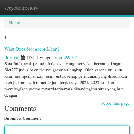
seeyoudirectory
Togg
navi
Home
1
What Does Slot gacor Mean?
Internet
1175 days ago
logan1x99lzn5
Saat Ini banyak pemain Indonesia yang menyukai bermain dengan
Slot777 judi slot on the net gacor terlengkap. Oleh karena itu, situs
kami mempunyai izin resmi untuk setiap permainan yang disediakan
oleh judi on the internet 24jam terpercaya 2021/ 2023 dan kami
membagikan promo reward terbanyak dibandingkan situs yang lain
dengan
Report this page
Comments
Submit a Comment