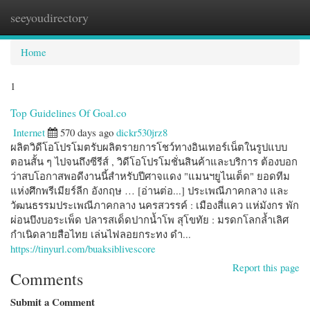
seeyoudirectory
Togg
navi
Home
1
Top Guidelines Of Goal.co
Internet
570 days ago
dickr530jrz8
ผลิตวิดีโอโปรโมตรับผลิตรายการโชว์ทางอินเทอร์เน็ตในรูปแบบ
ตอนสั้น ๆ ไปจนถึงซีรีส์ , วิดีโอโปรโมชั่นสินค้าและบริการ ต้องบอก
ว่าสบโอกาสพอดีงานนี้สำหรับปีศาจแดง "แมนฯยูไนเต็ด" ยอดทีม
แห่งศึกพรีเมียร์ลีก อังกฤษ … [อ่านต่อ...] ประเพณีภาคกลาง และ
วัฒนธรรมประเพณีภาคกลาง นครสวรรค์ : เมืองสี่แคว แห่มังกร พัก
ผ่อนบึงบอระเพ็ด ปลารสเด็ดปากน้ำโพ สุโขทัย : มรดกโลกล้ำเลิศ
กำเนิดลายสือไทย เล่นไฟลอยกระทง ดำ...
https://tinyurl.com/buaksiblivescore
Report this page
Comments
Submit a Comment