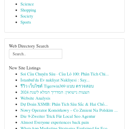
Science
Shopping
Society
Sports
Web Directory Search
New Site Listings
Soi Cầu Chuyên Sâu · Cầu Lô 100: Phân Tích Chi...
İstanbul'da Ev nakliyat Nakliyesi : Say...
รีวิว เว็บไซต์ Tigerwin369 แบบ ตรวจสอบ
הצעות נישואין: המדריך המלא לשנת 2024
Website Analysis
Dự Đoán XSMB: Phân Tích Sâu Sắc & Hai Chố...
Nowy Operator Komórkowy – Co Zmieni Na Polskim ...
Die 9-Zweiter Trick Für Local Seo Agentur
Almost Everyone experiences back pain
WhatsApp Marketing Strategies Explained for Eco...