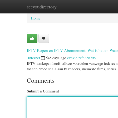
seeyoudirectory
Home
New Site Listings
Add Site
Cate
Home
1
IPTV Kopen en IPTV Abonnement: Wat is het en Waaro
Internet
545 days ago
ezekielrsfc858798
IPTV aankopen heeft talloze voordelen vanwege iedereen 
tot een breed scala aan tv zenders, nieuwste films, serie
Comments
Submit a Comment