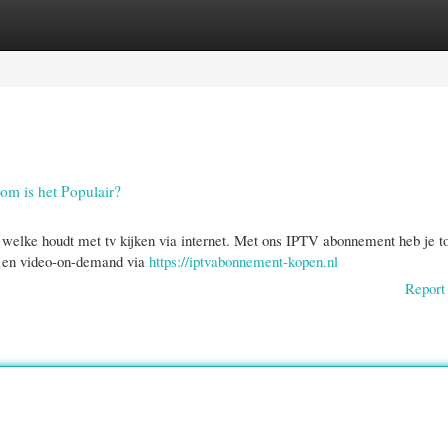
gories
Register
Login
m is het Populair?
welke houdt met tv kijken via internet. Met ons IPTV abonnement heb je t
s, en video-on-demand via
https://iptvabonnement-kopen.nl
Report 