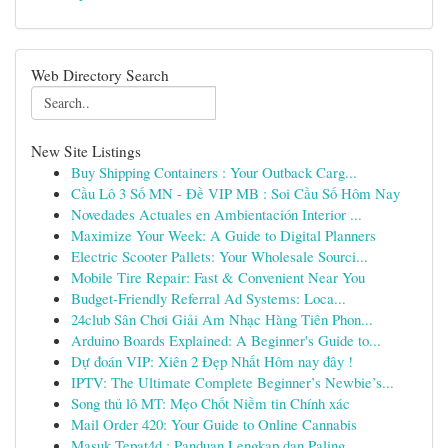
Web Directory Search
New Site Listings
Buy Shipping Containers : Your Outback Carg...
Cầu Lô 3 Số MN - Đề VIP MB : Soi Cầu Số Hôm Nay
Novedades Actuales en Ambientación Interior ...
Maximize Your Week: A Guide to Digital Planners
Electric Scooter Pallets: Your Wholesale Sourci...
Mobile Tire Repair: Fast & Convenient Near You
Budget-Friendly Referral Ad Systems: Loca...
24club Sân Chơi Giải Am Nhạc Hàng Tiên Phon...
Arduino Boards Explained: A Beginner's Guide to...
Dự đoán VIP: Xiên 2 Đẹp Nhất Hôm nay đây !
IPTV: The Ultimate Complete Beginner’s Newbie’s...
Song thủ lô MT: Mẹo Chốt Niềm tin Chính xác
Mail Order 420: Your Guide to Online Cannabis
Masuk Tepat4d : Panduan Lengkap dan Paling ...