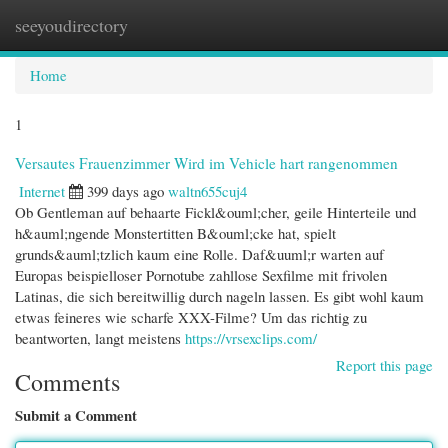
seeyoudirectory
Togg
navi
Home
1
Versautes Frauenzimmer Wird im Vehicle hart rangenommen
Internet
399 days ago
waltn655cuj4
Ob Gentleman auf behaarte Fickl&ouml;cher, geile Hinterteile und
h&auml;ngende Monstertitten B&ouml;cke hat, spielt
grunds&auml;tzlich kaum eine Rolle. Daf&uuml;r warten auf
Europas beispielloser Pornotube zahllose Sexfilme mit frivolen
Latinas, die sich bereitwillig durch nageln lassen. Es gibt wohl kaum
etwas feineres wie scharfe XXX-Filme? Um das richtig zu
beantworten, langt meistens
https://vrsexclips.com/
Report this page
Comments
Submit a Comment