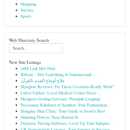
Shopping
Society
Sports
Web Directory Search
New Site Listings
vn88 Link Mới Nhất
Bilrens – Din Vejledning til Imponerende ...
علاج أوجاع القدم بالقرآن
Myoglow Reviews: Do These Creations Really Work?
Latest Update: Local Medical Center Faces ...
Mengerti Grating Galvanis: Petunjuk Lengkap
Passionate Rubdown of Sandton: Your Exploration...
Hongdae Skin Clinic: Your Guide to Seoul's Best
Stunning Flowers Near Harrod St
Dynamic Pricing Software: Level Up Your Indepen...
UK Immigration Lawyers: Your Journey to Success