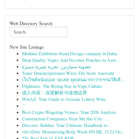
Web Directory Search
New Site Listings
Modular Exhibition Stand Design company in Duba...
Shop Quality Vapes And Nicotine Pouches in Aust...
عضوية سمارترز: تجربة بصرية مميزة
Toner Druckerpatronen Wien: Die beste Auswahl
เว็บไซต์พนันบอล วอเลท จุดเด่นมากกว่ากรรมวิธีเดิ...
Flightams: The Rising Star in Vape Culture
成人内容：深度解析与道德边界
WinAZ: Your Guide to Arizona Lottery Wins
```
Best Crypto Wagering Venues: Your 2026 Analysis
Construction Companies Near Me this City : ...
Discover 3kdubai: Your Ultimate Handbook to...
<h1>Dove Moisturising Body Wash 450 ML 15.22 Oz...
The Best Side of VAE RDP