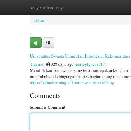
seeyoudirectory
Home
New Site Listings
Add Site
Cate
Home
1
Universitas Swasta Unggul di Indonesia: Rekomendasi 
Internet
328 days ago
marleyfgvd785174
Memilih kampus swasta yang tepat merupakan keputusan p
menimbulkan kebingungan bagi sebagian orang untuk me
https://onlinelearning.telkomuniversity.ac.id/blog
Comments
Submit a Comment