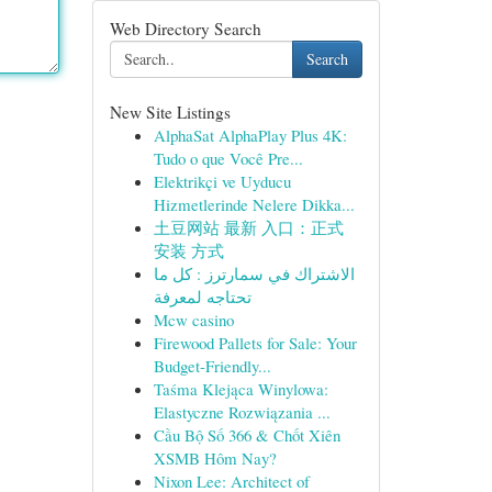
Web Directory Search
Search
New Site Listings
AlphaSat AlphaPlay Plus 4K:
Tudo o que Você Pre...
Elektrikçi ve Uyducu
Hizmetlerinde Nelere Dikka...
土豆网站 最新 入口：正式
安装 方式
الاشتراك في سمارترز : كل ما
تحتاجه لمعرفة
Mcw casino
Firewood Pallets for Sale: Your
Budget-Friendly...
Taśma Klejąca Winylowa:
Elastyczne Rozwiązania ...
Cầu Bộ Số 366 & Chốt Xiên
XSMB Hôm Nay?
Nixon Lee: Architect of