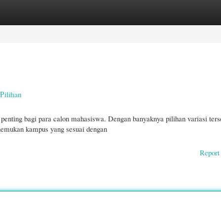
gories
Register
Login
Pilihan
enting bagi para calon mahasiswa. Dengan banyaknya pilihan variasi ters
nemukan kampus yang sesuai dengan
Report 