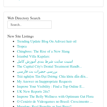
Web Directory Search
New Site Listings
Trending Update Blog On Adivasi hair oil
Tropea
Chingboss: The Rise of a New Slang
İstanbul Villa Kapıları:
امنیت سایت شرط بندی آموزش کامل
The Capital City's Dental Treatment Handb...
بررسی حضرات بت فارسی
Trải nghiệm Tân Đại Dương: Chìa khóa dẫn đến...
My Answer on Inappropriate Requests
Improve Your Visibility : Find a Top Online E...
UK New Reports 24x7
Improve The Belly Wellness with Optimum Gut Flora
O Cenário de Videogames no Brasil: Crescimento ...
Myoglow: Real Benefits or Just Buzz?