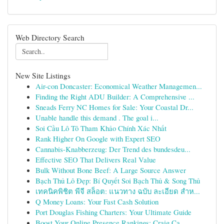
Web Directory Search
New Site Listings
Air-con Doncaster: Economical Weather Managemen...
Finding the Right ADU Builder: A Comprehensive ...
Sneads Ferry NC Homes for Sale: Your Coastal Dr...
Unable handle this demand . The goal i...
Soi Cầu Lô Tô Tham Khảo Chính Xác Nhất
Rank Higher On Google with Expert SEO
Cannabis-Knabberzeug: Der Trend des bundesdeu...
Effective SEO That Delivers Real Value
Bulk Without Bone Beef: A Large Source Answer
Bạch Thủ Lô Đẹp: Bí Quyết Soi Bạch Thủ & Song Thủ
เทคนิคพิชิต พีจี สล็อต: แนวทาง ฉบับ ละเอียด สำห...
Q Money Loans: Your Fast Cash Solution
Port Douglas Fishing Charters: Your Ultimate Guide
Boost Your Online Presence Rankings: Craig Ca...