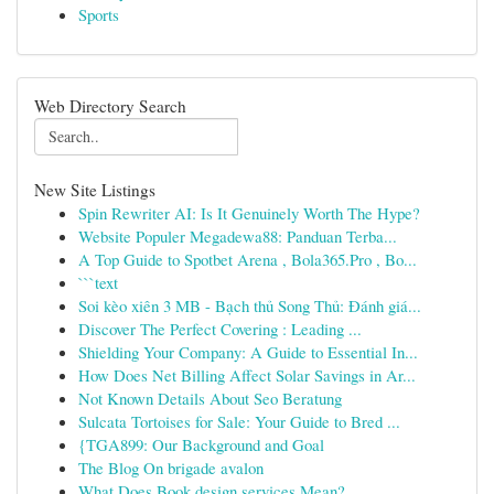
Sports
Web Directory Search
New Site Listings
Spin Rewriter AI: Is It Genuinely Worth The Hype?
Website Populer Megadewa88: Panduan Terba...
A Top Guide to Spotbet Arena , Bola365.Pro , Bo...
```text
Soi kèo xiên 3 MB - Bạch thủ Song Thủ: Đánh giá...
Discover The Perfect Covering : Leading ...
Shielding Your Company: A Guide to Essential In...
How Does Net Billing Affect Solar Savings in Ar...
Not Known Details About Seo Beratung
Sulcata Tortoises for Sale: Your Guide to Bred ...
{TGA899: Our Background and Goal
The Blog On brigade avalon
What Does Book design services Mean?