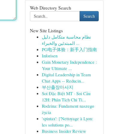
Web Directory Search
Search
New Site Listings
نظام محاسبة متكامل دليل
المبتدئين والخبراء ...
PG电子体验：新手入门指南
Inforisen
Gain Monetary Independence :
Your Ultimate ...
Digital Leadership in Team
Chat Apps -- Reducin...
부산출장마사지
Soi Đặc Biệt MT · Soi Cầu
12H: Phân Tích Chi Ti...
Rodzina: Fundament naszego
życia
'spintax': ['Nettoyage à Lyon:
les solutions po...
Business Insider Review