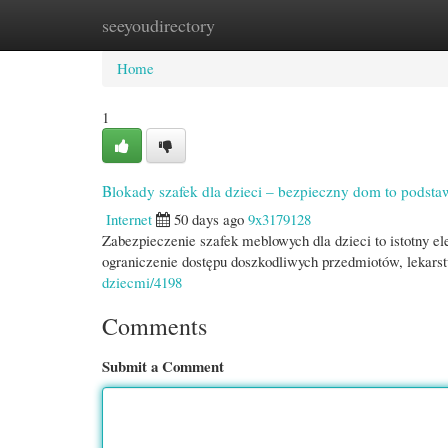
seeyoudirectory
Home
New Site Listings
Add Site
Cate
Home
1
Blokady szafek dla dzieci – bezpieczny dom to podsta
Internet
50 days ago
9x3179128
Zabezpieczenie szafek meblowych dla dzieci to istotny
ograniczenie dostępu doszkodliwych przedmiotów, lekar
dziecmi/4198
Comments
Submit a Comment