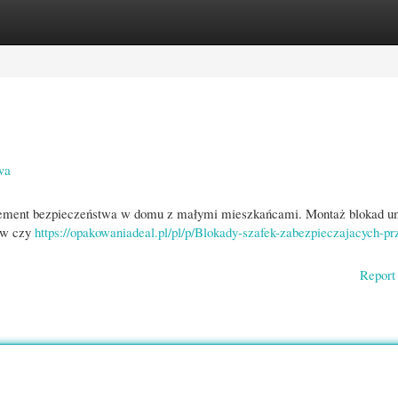
gories
Register
Login
wa
 element bezpieczeństwa w domu z małymi mieszkańcami. Montaż blokad u
stw czy
https://opakowaniadeal.pl/pl/p/Blokady-szafek-zabezpieczajacych-pr
Report 