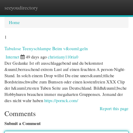
seeyoudirectory
Togg
navi
Home
1
Tabulose Teenyschlampe Beim v&ouml;geln
Internet
49 days ago
christiany110ria0
Der Gedanke Ist oft ausschlaggebend und du bekommst
&uuml;berraschend extrem Lust auf einen feuchten A person-Night-
Stand. In solch einem Drop willst Du eine uners&auml;ttliche
Bordsteinschwalbe zum Bumsen oder einen kostenfreien XXX Clip
der h&auml;rtesten Tuben Seite aus Deutschland. Bildh&uuml;bsche
Hobbyhuren brauchen immer megaharten Gruppensex. Jemand der
dies nicht wahr haben
https://pornck.com/
Report this page
Comments
Submit a Comment