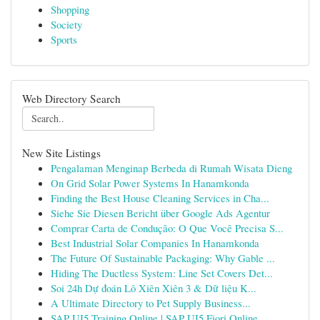
Shopping
Society
Sports
Web Directory Search
New Site Listings
Pengalaman Menginap Berbeda di Rumah Wisata Dieng
On Grid Solar Power Systems In Hanamkonda
Finding the Best House Cleaning Services in Cha...
Siehe Sie Diesen Bericht über Google Ads Agentur
Comprar Carta de Condução: O Que Você Precisa S...
Best Industrial Solar Companies In Hanamkonda
The Future Of Sustainable Packaging: Why Gable ...
Hiding The Ductless System: Line Set Covers Det...
Soi 24h Dự đoán Lô Xiên Xiên 3 & Dữ liệu K...
A Ultimate Directory to Pet Supply Business...
SAP UI5 Training Online | SAP UI5 Fiori Online ...