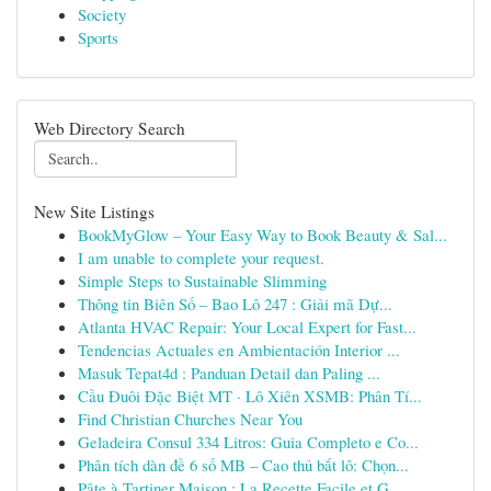
Society
Sports
Web Directory Search
New Site Listings
BookMyGlow – Your Easy Way to Book Beauty & Sal...
I am unable to complete your request.
Simple Steps to Sustainable Slimming
Thông tin Biên Số – Bao Lô 247 : Giải mã Dự...
Atlanta HVAC Repair: Your Local Expert for Fast...
Tendencias Actuales en Ambientación Interior ...
Masuk Tepat4d : Panduan Detail dan Paling ...
Cầu Đuôi Đặc Biệt MT · Lô Xiên XSMB: Phân Tí...
Find Christian Churches Near You
Geladeira Consul 334 Litros: Guia Completo e Co...
Phân tích dàn đề 6 số MB – Cao thủ bắt lô: Chọn...
Pâte à Tartiner Maison : La Recette Facile et G...